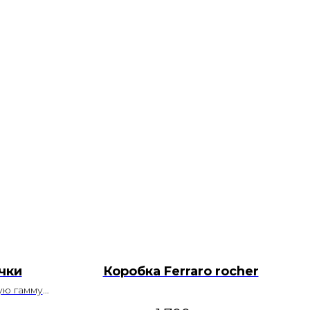
чки
Коробка Ferraro rocher
ую гамму
ть