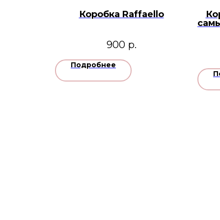
Коробка Raffaello
Ко
самы
900
р.
Подробнее
П