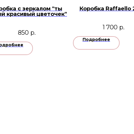
робка с зеркалом "ты
Коробка Raffaello
й красивый цветочек"
1 700
р.
850
р.
Подробнее
одробнее