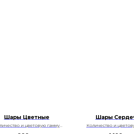
Шары Цветные
Шары Серде
личество и цветовую гамму
Количество и цветов
можно изменить
можно измени