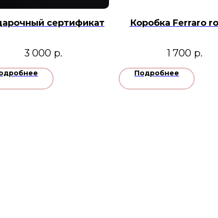
арочный сертификат
Коробка Ferraro r
3 000
р.
1 700
р.
одробнее
Подробнее