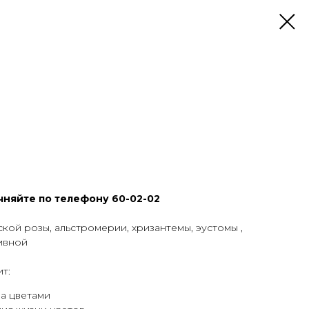
чняйте по телефону 60-02-02
кой розы, альстромерии, хризантемы, эустомы ,
ивной
т:
за цветами