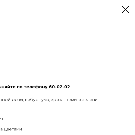
чняйте по телефону 60-02-02
ной розы, вибурнума, хризантемы и зелени
т:
за цветами