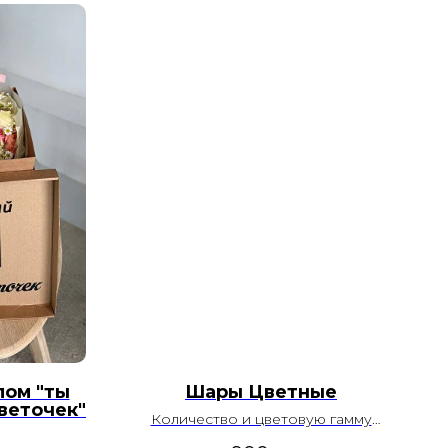
лом "ты
Шары Цветные
веточек"
Количество и цветовую гамму
можно изменить