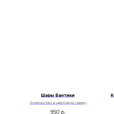
Шары Бантики
К
Количество и цветовую гамму
можно изменить
950
р.