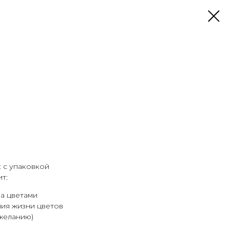
 с упаковкой
т:
за цветами
ия жизни цветов
желанию)