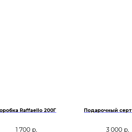
оробка Raffaello 200Г
Подарочный серт
1 700
р.
3 000
р.