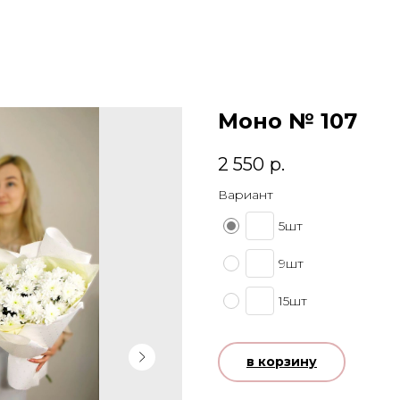
Моно № 107
2 550
р.
Вариант
5шт
9шт
15шт
в корзину