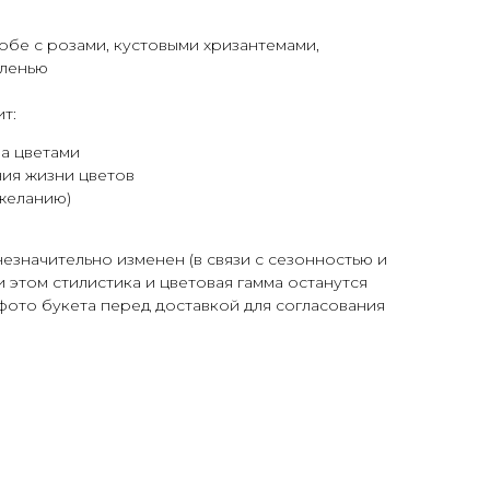
бе с розами, кустовыми хризантемами,
еленью
т:
за цветами
ия жизни цветов
желанию)
незначительно изменен (в связи с сезонностью и
 этом стилистика и цветовая гамма останутся
фото букета перед доставкой для согласования