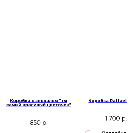
Коробка с зеркалом "ты
Коробка Raffaello
самый красивый цветочек"
1 700
р.
850
р.
Подробнее