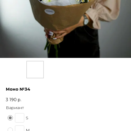
Моно №34
3 190
р.
Вариант
S
M