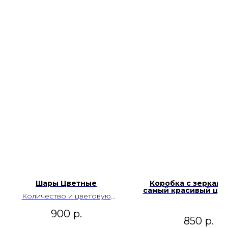
Шары Цветные
Коробка с зеркало
самый красивый цве
Количество и цветовую
гамму можно изменить
900
р.
850
р.