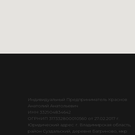
Индивидуальный Предприниматель Краснов
Анатолий Анатольевич
ИНН 332904834642
ОГРНИП 317332800010560 от 27.02.2017 г.
Юридический адрес: г. Владимирская область,
район Суздальский, деревня Багриново, мкр