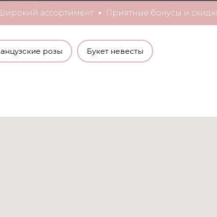
Широкий ассортимент
Приятные бонусы и ск
анцузские розы
Букет невесты