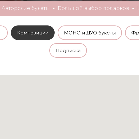
а
Авторские букеты
Большой выбор подарков
ы
Композиции
МОНО и ДУО букеты
Фр
Подписка